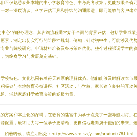
他们不仅熟悉泰州本地的中小学教育特色、中考高考政策，更能放眼全省
过一对一深度访谈、科学评估工具和持续的沟通跟进，顾问能够与客户建
生为中心”的服务理念。其咨询流程通常始于全面的背景评估，包括学业成
期愿景，制定出切实可行的阶段性规划。例如，针对初中生，可能涉及优
标专业与院校研究、申请材料准备及备考策略优化。整个过程强调学生的
力，为终身学习与发展奠定基础。
、学校特色、文化氛围有着得天独厚的理解优势。他们能够及时解读本市
司积极参与本地教育公益讲座、社区活动，与学校、家长建立良好的互动
流通、辅助家庭科学教育决策的积极力量。
化的方案和本土化的深耕，在教育的迷宫中为学子点亮了一盏导航明灯。
资源配置，最终助力每一位学子更清晰、更自信地走向属于他们的未来。
如若转载，请注明出处：http://www.szmszxjy.com/product/78.html