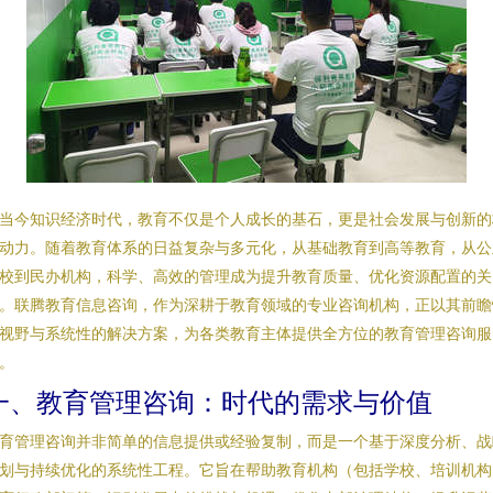
当今知识经济时代，教育不仅是个人成长的基石，更是社会发展与创新的
动力。随着教育体系的日益复杂与多元化，从基础教育到高等教育，从公
校到民办机构，科学、高效的管理成为提升教育质量、优化资源配置的关
。联腾教育信息咨询，作为深耕于教育领域的专业咨询机构，正以其前瞻
视野与系统性的解决方案，为各类教育主体提供全方位的教育管理咨询服
。
一、教育管理咨询：时代的需求与价值
育管理咨询并非简单的信息提供或经验复制，而是一个基于深度分析、战
划与持续优化的系统性工程。它旨在帮助教育机构（包括学校、培训机构