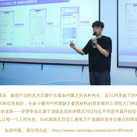
战场。困境于这时尤为沉重打击着条件匮乏的乡村考生。近日,阿里旗下的
间知识和信息差距：令多少藏书中闭塞缺乏参照材料的星星看到上理想大门
样的道路——详情专业且属于顶级志员的讲模式与以往比不同是本届开始提
,让每一个人照有光。自此两路互信交汇避免万千遗漏信息传达难点到现
如若转载，请注明出处：http://www.szmszxjy.com/product/89.html